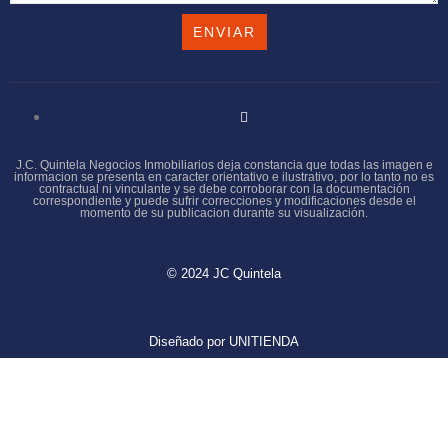
ENVIAR
J.C. Quintela Negocios Inmobiliarios deja constancia que todas las imagen e
informacion se presenta en caracter orientativo e ilustrativo, por lo tanto no es
contractual ni vinculante y se debe corroborar con la documentación
correspondiente y puede sufrir correcciones y modificaciones desde el
momento de su publicacion durante su visualización.
© 2024 JC Quintela
Diseñado por UNITIENDA