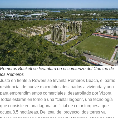
Remeros Brickell se levantará en el comienzo del Camino de
los Remeros
Justo en frente a Rowers se levanta Remeros Beach, el barrio
residencial de nueve macrolotes destinados a vivienda y uno
para emprendimientos comerciales, desarrollado por Vizora.
Todos estarán en torno a una “cristal lagoon”, una tecnología
que consiste en una laguna artificial de color turquesa que
ocupa 3,5 hectáreas
. Del total del proyecto,
dos torres ya