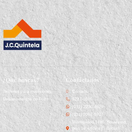
¿Qué buscas?
Contáctanos
Terrenos para inversiones
Contacto
Departamentos de Pozo
5237-3085
(011) 2236-4629
(011) 3007-0707
Montevideo 1485, Boulevard,
piso 18, oficina E. Brickell