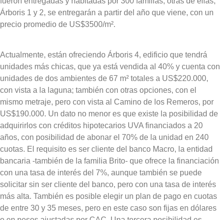
fueron entregadas y habitadas por 300 familias
, otras de ellas,
Árboris 1 y 2, se entregarán a partir del año que viene, con un
precio promedio de US$3500/m².
Actualmente, están ofreciendo Árboris 4, edificio que tendrá
unidades más chicas, que ya está vendida al 40% y cuenta con
unidades de dos ambientes de 67 m² totales a US$220.000,
con vista a la laguna; también con otras opciones, con el
mismo metraje, pero con vista al Camino de los Remeros, por
US$190.000. Un dato no menor es que
existe la posibilidad de
adquirirlos con créditos hipotecarios UVA financiados a 20
años, con posibilidad de abonar el 70% de la unidad en 240
cuotas
. El requisito es ser cliente del banco Macro, la entidad
bancaria -también de la familia Brito- que
ofrece la financiación
con una tasa de interés del 7%
, aunque también se puede
solicitar sin ser cliente del banco, pero con una tasa de interés
más alta. También es posible elegir un plan de pago en cuotas
de entre 30 y 35 meses, pero en este caso son fijas en dólares
o en pesos ajustadas por CAC. Una tercera posibilidad es